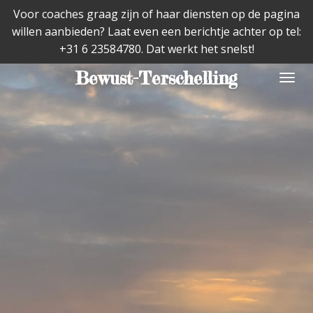
Voor coaches graag zijn of haar diensten op de pagina
Ga
willen aanbieden? Laat even een berichtje achter op tel:
direct
+31 6 23584780. Dat werkt het snelst!
naar
de
Bewust-Terschelling
hoofdinhoud