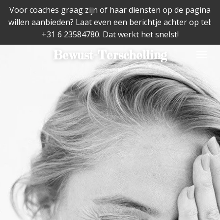
Voor coaches graag zijn of haar diensten op de pagina
Ga
willen aanbieden? Laat even een berichtje achter op tel:
direct
+31 6 23584780. Dat werkt het snelst!
naar
de
Bewust-Terschelling
hoofdinhoud