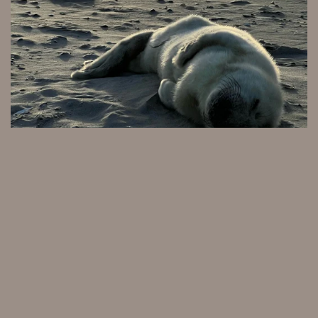
Kom thuis bij jezelf,
en laat de natuur op Terschelling je onthaasten
© 2024 - 2026 www.bewust-terschelling.nl
Powered by
JouwWeb