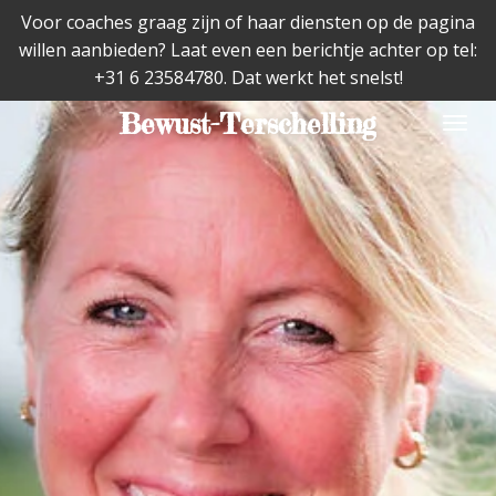
Voor coaches graag zijn of haar diensten op de pagina
Ga
willen aanbieden? Laat even een berichtje achter op tel:
direct
+31 6 23584780. Dat werkt het snelst!
naar
de
Bewust-Terschelling
hoofdinhoud