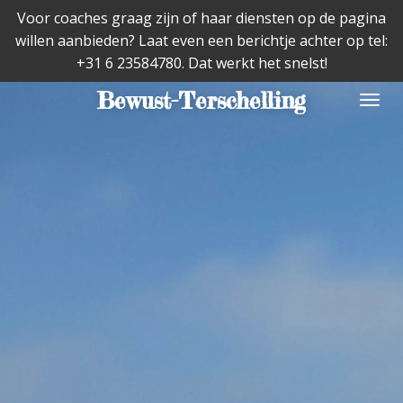
Voor coaches graag zijn of haar diensten op de pagina
Ga
willen aanbieden? Laat even een berichtje achter op tel:
direct
+31 6 23584780. Dat werkt het snelst!
naar
de
Bewust-Terschelling
hoofdinhoud