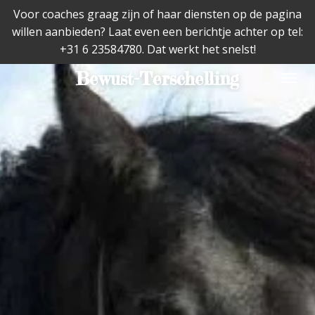
Voor coaches graag zijn of haar diensten op de pagina
Ga
willen aanbieden? Laat even een berichtje achter op tel:
direct
+31 6 23584780. Dat werkt het snelst!
naar
de
Bewust-Terschelling
hoofdinhoud